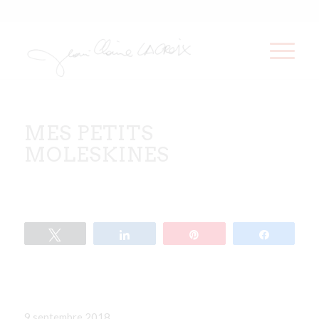
MES PETITS
MOLESKINES
Tweetez
Partagez
Épingle
Partagez
9 septembre 2018