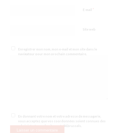
*
E-mail
Site web
Enregistrer mon nom, mon e-mail et mon site dans le
navigateur pour mon prochain commentaire.
En donnant votre nom et votre adresse de messagerie,
vous acceptez que vos coordonnées soient connues des
administrateurs du site route54.brussels.