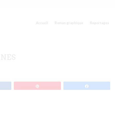
Accueil
Roman graphique
Reportages
INES
tagez
Épingle
Partagez