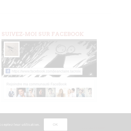
SUIVEZ-MOI SUR FACEBOOK
https://www.facebook.com/jeanclaire.lacroix
Rejoindre ma communauté FaceBook
ceptez leur utilisation.
OK
Créé par
D. Boon