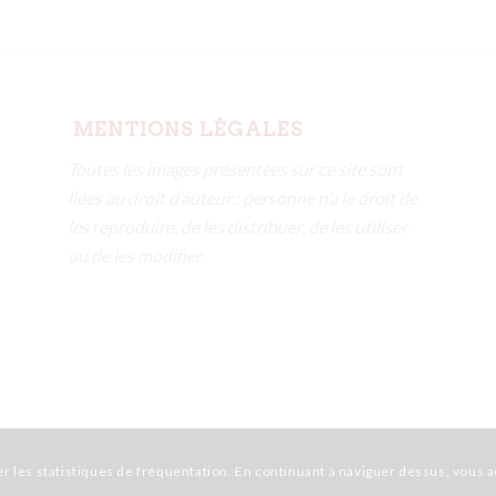
MENTIONS LÉGALES
Toutes les images présentées sur ce site sont
liées au droit d’auteur : personne n’a le droit de
les reproduire, de les distribuer, de les utiliser
ou de les modifier.
r les statistiques de fréquentation. En continuant à naviguer dessus, vous ac