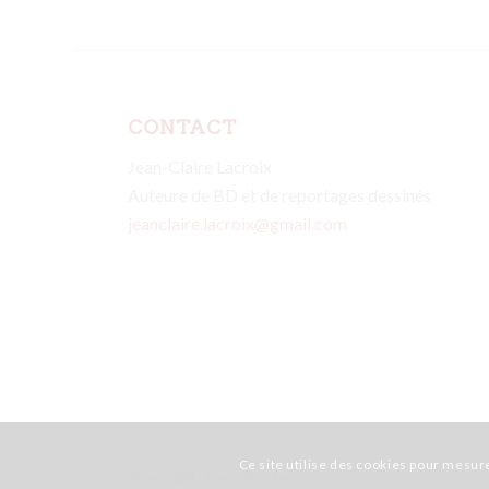
CONTACT
Jean-Claire Lacroix
Auteure de BD et de reportages dessinés
jeanclaire.lacroix@gmail.com
Ce site utilise des cookies pour mesure
© Copyright - Jean-Claire Lacroix