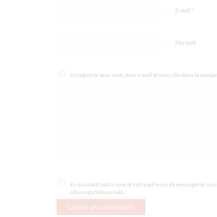
*
E-mail
Site web
Enregistrer mon nom, mon e-mail et mon site dans le navi
En donnant votre nom et votre adresse de messagerie, vo
site route54.brussels.