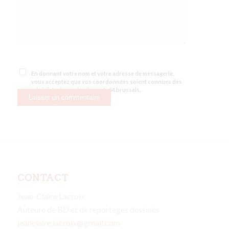
En donnant votre nom et votre adresse de messagerie,
vous acceptez que vos coordonnées soient connues des
administrateurs du site route54.brussels.
CONTACT
Jean-Claire Lacroix
Auteure de BD et de reportages dessinés
jeanclaire.lacroix@gmail.com