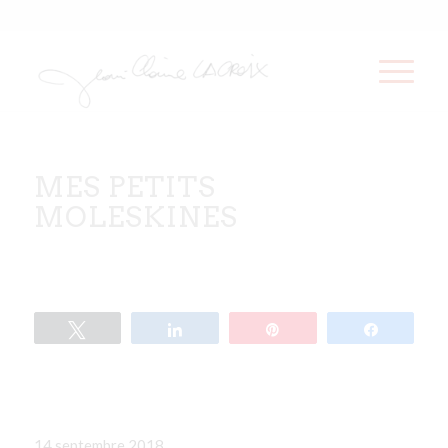
MES PETITS
MOLESKINES
Tweetez
Partagez
Épingle
Partagez
14 septembre 2018